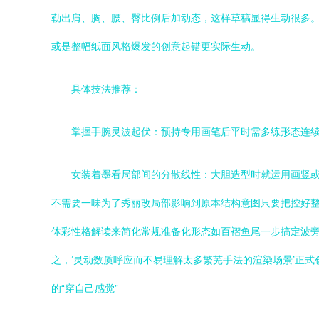
勒出肩、胸、腰、臀比例后加动态，这样草稿显得生动很多。
或是整幅纸面风格爆发的创意起错更实际生动。
具体技法推荐：
掌握手腕灵波起伏：预持专用画笔后平时需多练形态连
女装着墨看局部间的分散线性：大胆造型时就运用画竖
不需要一味为了秀丽改局部影响到原本结构意图只要把控好
体彩性格解读来简化常规准备化形态如百褶鱼尾一步搞定波旁
之，‘灵动数质呼应而不易理解太多繁芜手法的渲染场景’正
的“穿自己感觉”