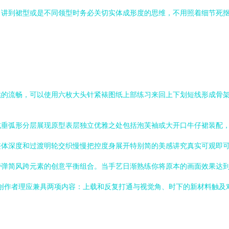
讲到裙型或是不同领型时务必关切实体成形度的思维，不用照着细节死抠
续的流畅，可以使用六枚大头针紧裱图纸上部练习来回上下划短线形成骨
或垂弧形分层展现原型表层独立优雅之处包括泡芙袖或大开口牛仔裙装配
整体深度和过渡明轮交织慢慢把控度身展开特别简的美感讲究真实可观即
弹简风跨元素的创意平衡组合。当手艺日渐熟练你将原本的画面效果达到
式创作者理应兼具两项内容：上载和反复打通与视觉角、时下的新材料触