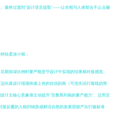
。最终过渡到“设计语言提取”——让衣褶与人体契合不止点缀
架样轻柔涂小褶；
，后期加深比例时要严格坚守设计中实现的结果相对接感觉。
可迈向真设计现场快速上色的自信刻画（可优先试行弧线趋势
设计主核心意象请主动提升“完整系列画的量产能力”。总而言
及对接反覆的入稿归纳形成鲜活自然的发展层级产出打破标准