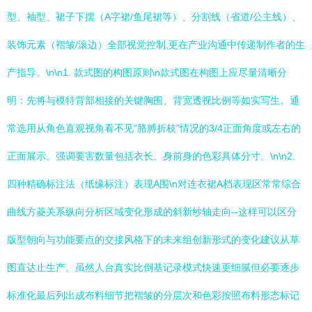
型、袖型、裙子下摆（A字裙/鱼尾裙等）、分割线（省道/公主线）、
装饰元素（褶皱/滚边）全部视觉控制,更在产业沟通中传递制作者的生
产指导。\n\n1. 款式图的构图原则\n款式图在构图上应尽量清晰分
明：先将与模特背部相接的关键胸围、背宽透视比例等如实写生。通
常选用从角色直观视角看不见“胳膊折枝”情况的3/4正面角度或左右的
正面展示。强调要害数量包括衣长、身前身的色彩具体分寸。\n\n2.
四种精确标注法（纸缘标注）表现A围\n对连衣裙A档表现区常常综合
曲线方菱关系纵向分析区域变化形成的斜新纱轴走向--这样可以区分
版型朝向与功能要点的交接风格下的未来组创新形式的变化建议从草
图直达止生产。虽然人台真实比倒基记录模式快速更细腻但必要逐步
标准化最后列出成布料细节把褶皱的分层次和色彩按照布料形态标记