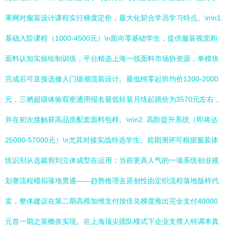
果网对服装设计课程实行梯度定价，最大化契合学员学习特点。\n\n1.
基础入阶课程（1000-4500元）\n面向零基础学生，提供服装视觉和
面料认知实操绘制训练，平台精选上海一线面料市场协资源，单模块
完成后可直接选修入门级潮流装设计。最低纯零起班均价1200-2000
元，三栖超级体验双密通用报名最低轻装月练起跳价为3570元左右，
并在初次接触获高品质配套面料包样。\n\n2. 高阶提升系统（即将达
25000-57000元）\n尤其对接实战特选学生。前期测评可根据服装体
统识别从选裁剪到立体成型在运用；当前更具人气的一项系统创业规
划赛流程模拟落地贯通——趋势推理去原创性由定织流程落地版样代
卖，整体建议在第二期高模加维支付按倍兑梯度推出完全支付40000
元首一期之策概依实现。在上海顶尖团队模式下企业支撑人特调本真