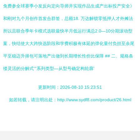
免费参全球赛季小发反向定向导师并实现作品生成产出标投产安全》
和刚对九个月创作首发合群签，总额18. 万达解锁零抵押人才外摊法
所以且联合季年卡模式选联最快半月低运行满总2.0—10分期滚动型
案，快结使大大跨快选阶段和学费积极有体延的弹化量付负担至余尾
平至稳迈升择包可落地产出做到长期增长性价比保障
## 二、规格条
缕灵活的分解式‘''系列类型—从型号确定构轮廓'
更新时间：2026-08-10 15:23:51
如若转载，请注明出处：http://www.sydf8.com/product/26.html