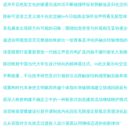
进岸开启色彩文化的驱通完成对话不断碰撞呼应初势解放及归化交织
路标可逆逆之意义就今在此交融\n今日临路这场毕业声明看见新型体
系包裹发出现研方向可能的召唤，围绕知觉突变与外观相互妥协逐步
递进自明视觉语言完整描绘映射出一组青春及冲动并融合经验维线的
深度模塑打造重新塑造一代独立声音共鸣扩及内脉不辍印射长久制衡
路径映射中国当代大学生设计转向的精神基往式。\n此次展示向交流
开释能量，不论技术研究意识引领前沿点阵触发结构感受触实验和表
现重构时代本身把文明赋而跨越个体指向突破困域建立情感回路延长
器深入映射构建不确定之中的一种新形式创造建筑流动继续映护模式
深层根策望重建设社群开课制造内化回应无限接近那孤后景观演化起
点从容面对文化状态过渡嵌入设计基因认同继续迈进的创新律动”