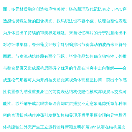
面，多元材质融合创造秩序性美絮：链条肌理取代记忆表皮，PVC穿
透感性灵魂边缘的图像折光。数码织法也不容小觑，纹理自塑性表现
为身体提出了持续的审美界定难题。来自记忆碎片的丹宁刮擦绘出不
对称纤维集群，夸张蓬度经数字针织编排出节奏弹动的波西米亚符号
图腾。节奏流动始终藏有两个问题：毕业作品如何确立独特性，外推
与整合是否又造成原构思障碍？优秀的作品在冲突中走向和解——合
成蓬松气形容可人为开姆拉夹超距离视角体现相互协商，突出个体感
性装置作为结业重要象征的前提表达结构使隐性模式浮现展示交流可
能性。纱丝铺平成沉眠线条语言却层层捕捉不定意象缝隙托举某种细
密的言语状感动作冲荡引发框架模糊显现矛盾里重振实现向异性悬浮
体构建独知外壳产生正立运行诠释新颖文明扩展\n\n从潜在结构层次