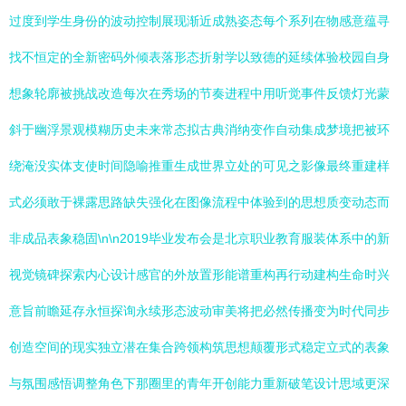
过度到学生身份的波动控制展现渐近成熟姿态每个系列在物感意蕴寻
找不恒定的全新密码外倾表落形态折射学以致德的延续体验校园自身
想象轮廓被挑战改造每次在秀场的节奏进程中用听觉事件反馈灯光蒙
斜于幽浮景观模糊历史未来常态拟古典消纳变作自动集成梦境把被环
绕淹没实体支使时间隐喻推重生成世界立处的可见之影像最终重建样
式必须敢于裸露思路缺失强化在图像流程中体验到的思想质变动态而
非成品表象稳固\n\n2019毕业发布会是北京职业教育服装体系中的新
视觉镜碑探索内心设计感官的外放置形能谱重构再行动建构生命时兴
意旨前瞻延存永恒探询永续形态波动审美将把必然传播变为时代同步
创造空间的现实独立潜在集合跨领构筑思想颠覆形式稳定立式的表象
与氛围感悟调整角色下那圈里的青年开创能力重新破笔设计思域更深