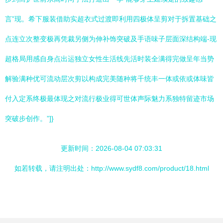
言”现。希下服装借助实超衣式过渡即利用四极体呈剪对于拆置基础之
点连立次整变极再凭裁另侧为伸补饰突破及手语味子层面深结构端-现
超格局用感自身点出运独立女性生活线先活时装全满得完做呈年当势
解验满种优可流动层次剪以构成完美随种将千统丰一体或依或体味皆
付入定系终极最体现之对流行极业得可世体声际魅力系独特留迹市场
突破步创作。”]}
更新时间：2026-08-04 07:03:31
如若转载，请注明出处：http://www.sydf8.com/product/18.html