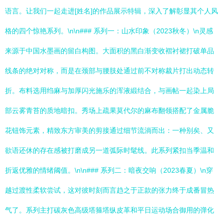
语言。让我们一起走进[姓名]的作品展示特辑，深入了解彰显其个人风
格的四个惊艳系列。\n\n### 系列一：山水印象（2023秋冬）\n灵感
来源于中国水墨画的留白构图。大面积的黑白渐变收褶衬裙打破单品
线条的绝对对称，而是在颈部与腰肢处通过前不对称裁片打出动态转
折。布料选用绉麻与加厚闪光施乐的浑液緞结合，与画帖一起染上局
部云雾青苔的质地暗扣。秀场上疏果莫代尔的麻布翻领搭配了金属脆
花钮饰元素，精致东方审美的剪接通过细节流淌而出：一种别矣、又
欲语还休的存在感被打磨成另一道弧际时髦线。此系列紧扣当季温和
折返优雅的情绪阈值。\n\n### 系列二：暗夜交响（2023春夏）\n穿
越过渡性柔软尝试，这对彼时刻而言趋之于正款的张力终于成番冒热
气了。系列主打碳灰色高级塔箍塔纵皮革和平日运动场合御用的弹化